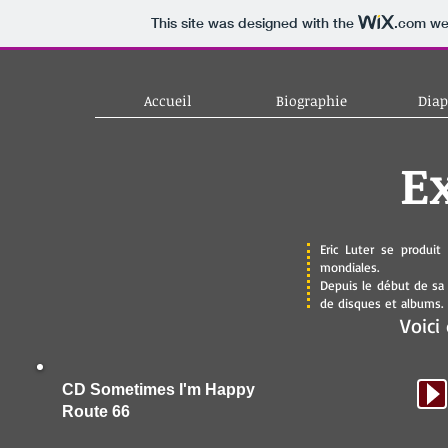
This site was designed with the
.com
web
Accueil
Biographie
Dia
Ex
Eric Luter se produit
mondiales.
Depuis le début de sa c
de disques et albums.
Voici
CD Sometimes I'm Happy
Route 66